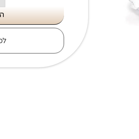
הו
לס