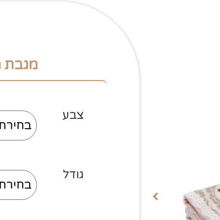
מגבת מ
צבע
גודל