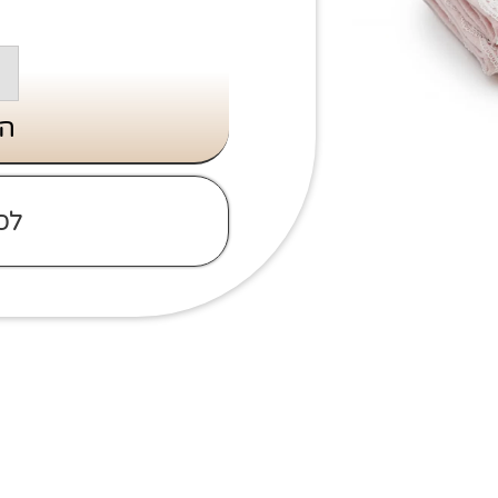
הו
לס