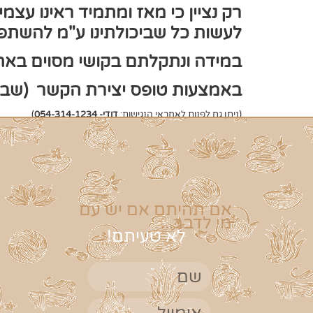
רק נציין כי מאז ומתמיד ראינו עצמ
לעשות כל שביכולתינו ע"מ להשתפר 
במידה ונתקלתם בקושי מסוים באתר
באמצעות טופס יצירת הקשר (שב
(ניתן גם לפנות לאחראי הנגישות:
דודי- 054-314-1234
)
אם תהיתם אם יש עם
מי לדבר...
לא טעיתם!