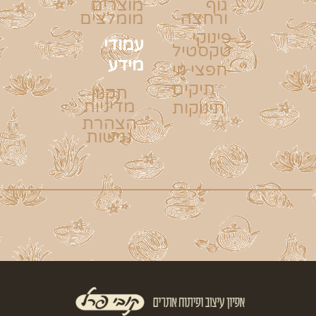
גוף
מוצרים
ורחצה
מומלצים
פינוקי
עמודי
טקסטיל
מידע
חפצי נוי
תיקים
תקנון
מדיניות
תינוקות
הצהרת
נגישות