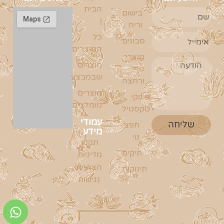
הבית
בישום
|
וריח
כל
סבונים
המוצרים
מוצרי
מוצרים
גוף
שבמבצע
ורחצה
מוצרים
פינוקי
מומלצים
טקסטיל
עמודי
שליחה
חפצי
מידע
נוי
תקנון
תיקים
מדיניות
הצהרת
תינוקות
נגישות